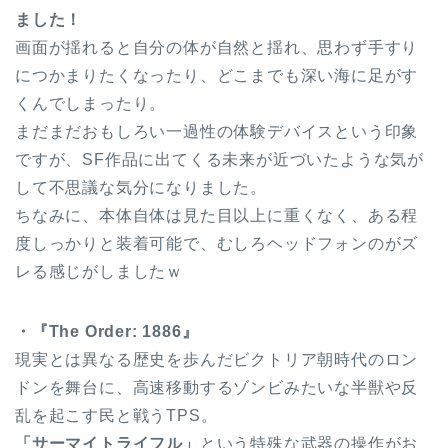
ました！
画面が揺れると自分の体が自然と揺れ、思わず手すり
につかまりたくなったり、どこまでも深い海に足がす
くんでしまったり。
まだまだおもしろい一過性の体験デバイスという印象
ですが、SF作品に出てくる未来が近づいたような気が
して不思議な気分になりました。
ちなみに、本体自体は見た目以上に重くなく、ある程
度しっかりと装着可能で、むしろヘッドフォンのがズ
レる感じがしましたｗ
・『The Order: 1886』
現実とは異なる歴史を歩んだビクトリア朝時代のロン
ドンを舞台に、高速移動するゾンビみたいな半獣や反
乱を起こす民と戦うTPS。
「サーマイトライフル」
という特殊な武器の操作がお