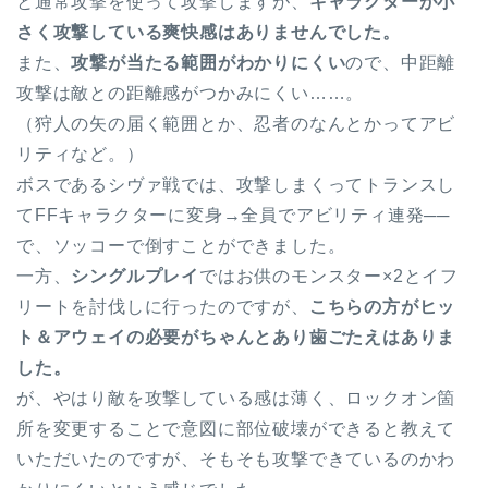
と通常攻撃を使って攻撃しますが、
キャラクターが小
さく攻撃している爽快感はありませんでした。
また、
攻撃が当たる範囲がわかりにくい
ので、中距離
攻撃は敵との距離感がつかみにくい……。
（狩人の矢の届く範囲とか、忍者のなんとかってアビ
リティなど。）
ボスであるシヴァ戦では、攻撃しまくってトランスし
てFFキャラクターに変身→全員でアビリティ連発──
で、ソッコーで倒すことができました。
一方、
シングルプレイ
ではお供のモンスター×2とイフ
リートを討伐しに行ったのですが、
こちらの方がヒッ
ト＆アウェイの必要がちゃんとあり歯ごたえはありま
した。
が、やはり敵を攻撃している感は薄く、ロックオン箇
所を変更することで意図に部位破壊ができると教えて
いただいたのですが、そもそも攻撃できているのかわ