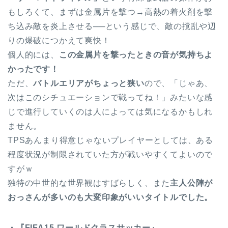
もしろくて、まずは金属片を撃つ→高熱の着火剤を撃
ち込み敵を炎上させる──という感じで、敵の撹乱や辺
りの爆破につかえて爽快！
個人的には、
この金属片を撃ったときの音が気持ちよ
かったです！
ただ、
バトルエリアがちょっと狭い
ので、「じゃあ、
次はこのシチュエーションで戦ってね！」みたいな感
じで進行していくのは人によっては気になるかもしれ
ません。
TPSあんまり得意じゃないプレイヤーとしては、ある
程度状況が制限されていた方が戦いやすくてよいので
すがｗ
独特の中世的な世界観はすばらしく、また
主人公陣が
おっさんが多いのも大変印象がいいタイトルでした。
・『FIFA15 ワールドクラスサッカー』