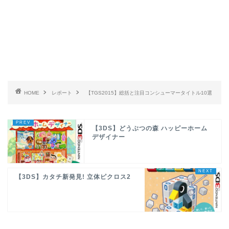
HOME
レポート
【TGS2015】総括と注目コンシューマータイトル10選
【3DS】どうぶつの森 ハッピーホーム
デザイナー
【3DS】カタチ新発見! 立体ピクロス2