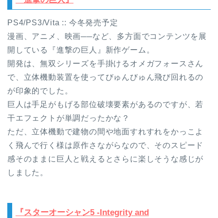
PS4/PS3/Vita :: 今冬発売予定
漫画、アニメ、映画──など、多方面でコンテンツを展
開している『進撃の巨人』新作ゲーム。
開発は、無双シリーズを手掛けるオメガフォースさん
で、立体機動装置を使ってびゅんびゅん飛び回れるの
が印象的でした。
巨人は手足がもげる部位破壊要素があるのですが、若
干エフェクトが単調だったかな？
ただ、立体機動で建物の間や地面すれすれをかっこよ
く飛んで行く様は原作さながらなので、そのスピード
感そのままに巨人と戦えるとさらに楽しそうな感じが
しました。
『スターオーシャン5 -Integrity and