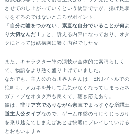
させてのし上がっていくという物語ですが、揚げ足取
りをするのではないところがポイント。
「自分に嘘をつかない、素直な自分でいることが何よ
り大切なんだ！」
と、訴える内容になっており、オタ
クにとっては結構胸に響く内容でしたｗ
また、キャラクター陣の演技が全体的に素晴らしく
て、物語をより熱く盛り上げていました。
なかでも、主人公の石川界人さんは、ENJバトルでの
絶叫も、メガネを外して元気がなくなってしまったネ
ガティブなオタク声も良くて、聴き応えあり。
彼は、
非リア充でありながら素直でまっすぐな所謂王
道主人公タイプ
なので、ゲーム序盤のうじうじっぷり
を乗り越えてしまえばあとは快適にプレイしていける
とおもいますｗ