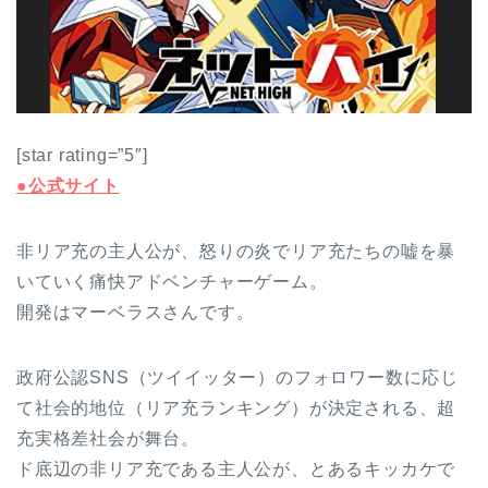
[star rating=”5″]
●公式サイト
非リア充の主人公が、怒りの炎でリア充たちの嘘を暴
いていく痛快アドベンチャーゲーム。
開発はマーベラスさんです。
政府公認SNS（ツイイッター）のフォロワー数に応じ
て社会的地位（リア充ランキング）が決定される、超
充実格差社会が舞台。
ド底辺の非リア充である主人公が、とあるキッカケで