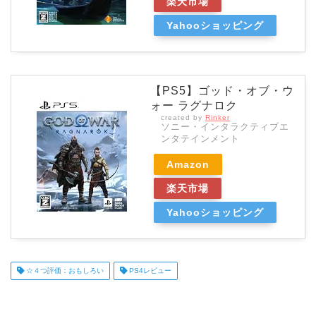
楽天市場
Yahooショッピング
【PS5】ゴッド・オブ・ウ
ォー ラグナロク
created by
Rinker
ソニー・インタラクティブエ
ンタテインメント
Amazon
楽天市場
Yahooショッピング
☆４つ評価：おもしろい
PS4レビュー