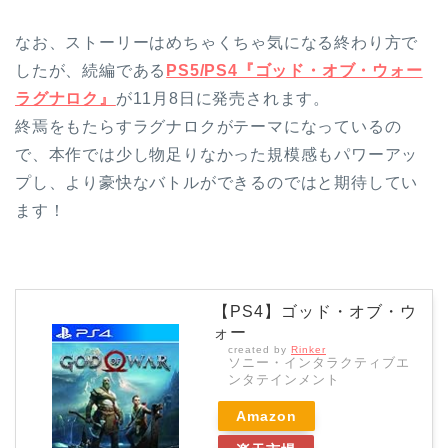
なお、ストーリーはめちゃくちゃ気になる終わり方で
したが、続編である
PS5/PS4『ゴッド・オブ・ウォー
ラグナロク』
が11月8日に発売されます。
終焉をもたらすラグナロクがテーマになっているの
で、本作では少し物足りなかった規模感もパワーアッ
プし、より豪快なバトルができるのではと期待してい
ます！
【PS4】ゴッド・オブ・ウ
ォー
created by
Rinker
ソニー・インタラクティブエ
ンタテインメント
Amazon