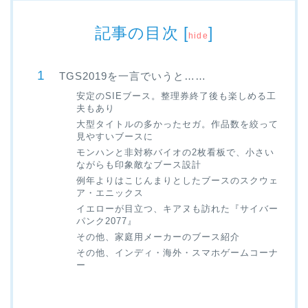
記事の目次
[
]
hide
TGS2019を一言でいうと……
安定のSIEブース。整理券終了後も楽しめる工
夫もあり
大型タイトルの多かったセガ。作品数を絞って
見やすいブースに
モンハンと非対称バイオの2枚看板で、小さい
ながらも印象敵なブース設計
例年よりはこじんまりとしたブースのスクウェ
ア・エニックス
イエローが目立つ、キアヌも訪れた『サイバー
パンク2077』
その他、家庭用メーカーのブース紹介
その他、インディ・海外・スマホゲームコーナ
ー