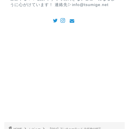
うに心がけています！ 連絡先▷info@tsumige.net
HOME
レビュー
【PS4】アンチャーテッド 古代神の秘宝