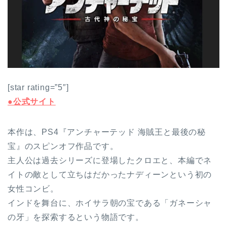
[star rating=”5″]
●公式サイト
本作は、PS4『アンチャーテッド 海賊王と最後の秘
宝』のスピンオフ作品です。
主人公は過去シリーズに登場したクロエと、本編でネ
イトの敵として立ちはだかったナディーンという初の
女性コンビ。
インドを舞台に、ホイサラ朝の宝である「ガネーシャ
の牙」を探索するという物語です。